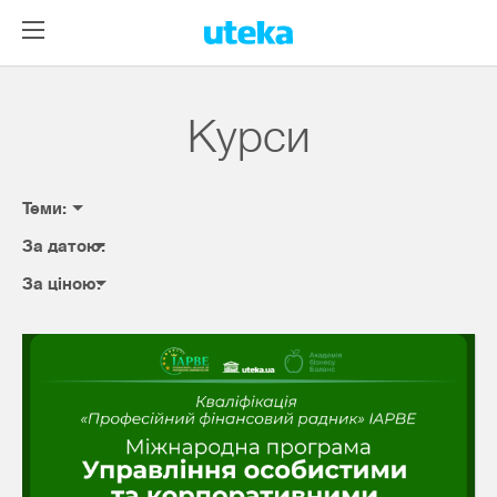
Курси
Теми:
За датою:
За ціною: